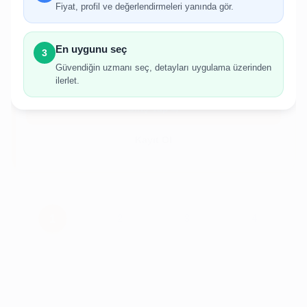
Fiyat, profil ve değerlendirmeleri yanında gör.
İlan oluşturabilmek için giriş yapmanız
gerekmektedir.
En uygunu seç
3
Hesabınız yoksa birkaç adımda kolayca kayıt
Güvendiğin uzmanı seç, detayları uygulama üzerinden
olabilirsiniz.
ilerlet.
Giriş Yap
Kayıt Ol