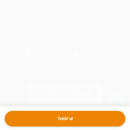
KVKK Metni
Mesafeli Satış Sözleşmesi
Teslimat ve İade Koşulları
Açık Rıza Metni
Her İş Cepte Teknoloji A.Ş. © 2024 Tüm Hakları Saklıdır.
Teklif al
Her İş Cepte
İndir
Uygulamayı indir