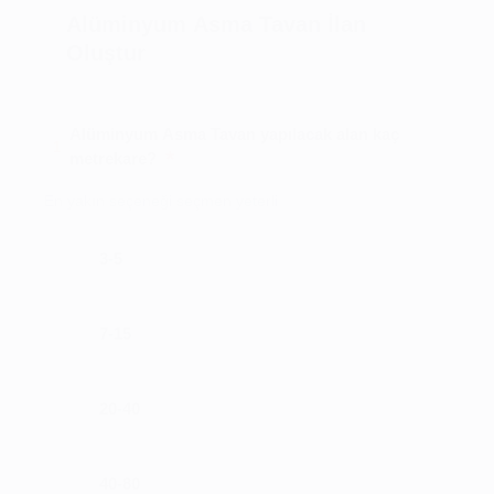
Alüminyum Asma Tavan İlan
Oluştur
Alüminyum Asma Tavan yapılacak alan kaç
1
*
metrekare?
En yakın seçeneği seçmen yeterli
3-5
7-15
20-40
40-80