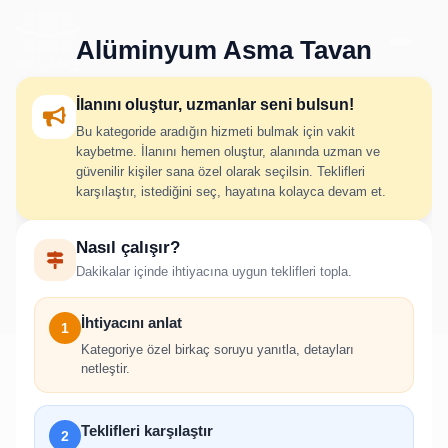
Alüminyum Asma Tavan
İlanını oluştur, uzmanlar seni bulsun!
Bu kategoride aradığın hizmeti bulmak için vakit
Alüminyum Asma Tavan İlan
kaybetme. İlanını hemen oluştur, alanında uzman ve
güvenilir kişiler sana özel olarak seçilsin. Teklifleri
Oluştur
karşılaştır, istediğini seç, hayatına kolayca devam et.
Nasıl çalışır?
İhtiyacını adım adım belirt; uygun hizmet verenlerden hızlıca
Dakikalar içinde ihtiyacına uygun teklifleri topla.
teklif al.
İhtiyacını anlat
1
Kategoriye özel birkaç soruyu yanıtla, detayları
netleştir.
!
Teklifleri karşılaştır
2