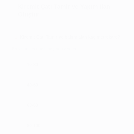
Kiremit Çatı Tamir ve Yapım İlan
Oluştur
Kiremit Çatı Tamir ve bakım alan kaç metrekare?
1
En yakın seçeneği seçmeniz yeterli
10-30
40-60
60-80
80-100