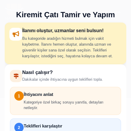
Kiremit Çatı Tamir ve Yapım
İlanını oluştur, uzmanlar seni bulsun!
Bu kategoride aradığın hizmeti bulmak için vakit
Kiremit Çatı Tamir ve Yapım
kaybetme. İlanını hemen oluştur, alanında uzman ve
güvenilir kişiler sana özel olarak seçilsin. Teklifleri
İlan Oluştur
karşılaştır, istediğini seç, hayatına kolayca devam et.
Nasıl çalışır?
İhtiyacını adım adım belirt; uygun hizmet verenlerden hızlıca
Dakikalar içinde ihtiyacına uygun teklifleri topla.
teklif al.
İhtiyacını anlat
1
Kategoriye özel birkaç soruyu yanıtla, detayları
netleştir.
!
Teklifleri karşılaştır
2