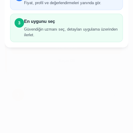
Fiyat, profil ve değerlendirmeleri yanında gör.
İlan oluşturabilmek için giriş yapmanız
gerekmektedir.
En uygunu seç
3
Hesabınız yoksa birkaç adımda kolayca kayıt
Güvendiğin uzmanı seç, detayları uygulama üzerinden
olabilirsiniz.
ilerlet.
Giriş Yap
Kayıt Ol