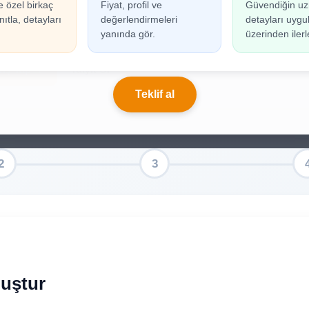
e özel birkaç
Fiyat, profil ve
Güvendiğin uz
n oluşturabilmek için giriş yapmanız gerekmekted
ıtla, detayları
değerlendirmeleri
detayları uyg
ınız yoksa birkaç adımda kolayca kayıt olabilirsiniz.
yanında gör.
üzerinden ilerl
riş Yap
Kayıt Ol
Teklif al
Oluştur