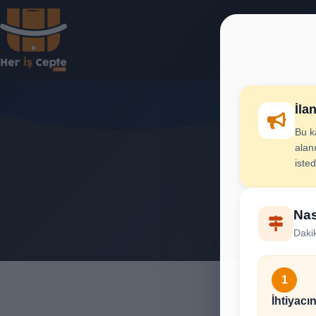
İla
Bu k
Kilit
alanı
iste
İhtiya
Nas
Dakik
1
İhtiyacın