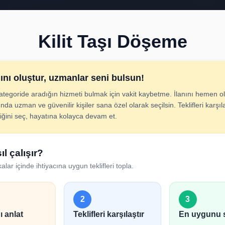
Kilit Taşı Döşeme
nını oluştur, uzmanlar seni bulsun!
ategoride aradığın hizmeti bulmak için vakit kaybetme. İlanını hemen ol
 Taşı Döşeme İlan O
nda uzman ve güvenilir kişiler sana özel olarak seçilsin. Teklifleri karşıla
diğini seç, hayatına kolayca devam et.
cını adım adım belirt; uygun hizmet verenlerden hızlıca tek
ıl çalışır?
alar içinde ihtiyacına uygun teklifleri topla.
2
3
ı anlat
Teklifleri karşılaştır
En uygunu 