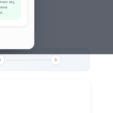
manı seç,
ir.
ulama
et.