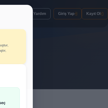
Yardım
Giriş Yap
Kayıt Ol
uştur,
luştur
ştır,
lif al.
seç