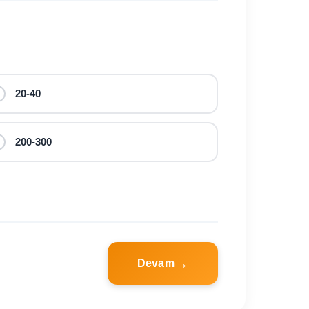
20-40
200-300
Devam