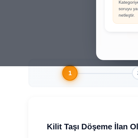
Kategoriy
İla
!
soruyu yan
Hesab
netleştir.
Gi
Kilit Taşı Döşeme İlan 